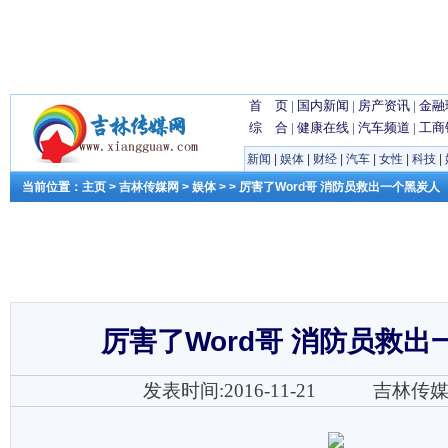
首 页
|
国内新闻
|
房产资讯
|
金融
综 合
|
健康在线
|
汽车频道
|
工商
新闻
|
娱体
|
财经
|
汽车
|
女性
|
科技
|
当前位置：
主页
>
吉林传媒网
>
娱体
> > 厉害了Word哥 消防员救出一个黑炭人
厉害了Word哥 消防员救出
发表时间:2016-11-21
吉林传